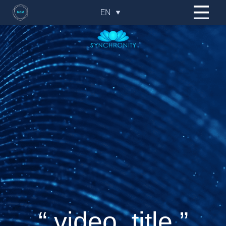
EN
(ES) ESPAÑOL
(EN) ENGLISH
(PT) PORTUGÊS
(FR) FRANÇAIS
(PL) POLSKI
“ video_title ”